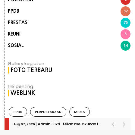
PPDB
32
PRESTASI
75
REUNI
3
SOSIAL
14
Gallery kegiatan
FOTO TERBARU
link penting
WEBLINK
PPDB
PERPUSTAKAAN
IASMA
| Admin-Fikri telah melakukan login
Aug 07, 2026