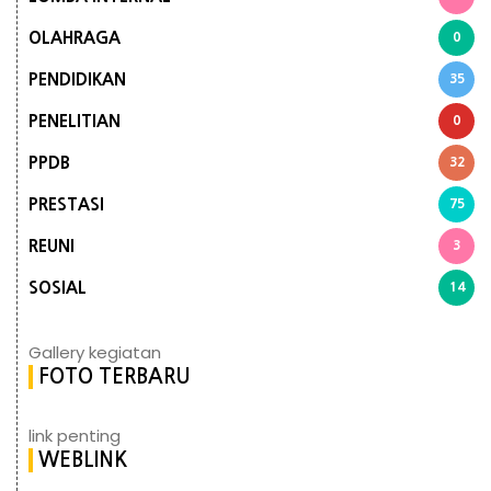
OLAHRAGA
0
PENDIDIKAN
35
PENELITIAN
0
PPDB
32
PRESTASI
75
REUNI
3
SOSIAL
14
Gallery kegiatan
FOTO TERBARU
link penting
WEBLINK