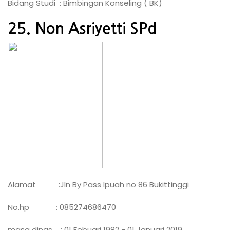
Bidang Studi : Bimbingan Konseling ( BK)
25. Non Asriyetti SPd
Alamat :Jln By Pass Ipuah no 86 Bukittinggi
No.hp : 085274686470
masa dinas : 01 Febuari 1982 - 01 Januari 2019