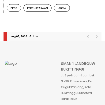
PPDB
PERPUSTAKAAN
IASMA
| Admin-Fikri telah melakukan login
Aug 07, 2026
SMAN 1 LANDBOUW
BUKITTINGGI
Jl. Syekh Jamil Jambek
No.36, Pakan Kurai, Kec.
Guguk Panjang, Kota
Bukittinggi, Sumatera
Barat 26136