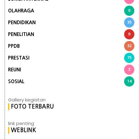
OLAHRAGA
0
PENDIDIKAN
35
PENELITIAN
0
PPDB
32
PRESTASI
75
REUNI
3
SOSIAL
14
Gallery kegiatan
FOTO TERBARU
link penting
WEBLINK