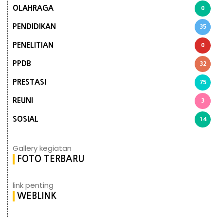
OLAHRAGA
0
PENDIDIKAN
35
PENELITIAN
0
PPDB
32
PRESTASI
75
REUNI
3
SOSIAL
14
Gallery kegiatan
FOTO TERBARU
link penting
WEBLINK