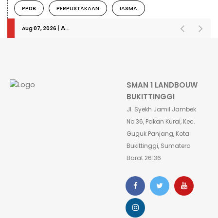
PPDB
PERPUSTAKAAN
IASMA
| Admin-Fikri telah melakukan login
Aug 07, 2026
SMAN 1 LANDBOUW
BUKITTINGGI
Jl. Syekh Jamil Jambek
No.36, Pakan Kurai, Kec.
Guguk Panjang, Kota
Bukittinggi, Sumatera
Barat 26136