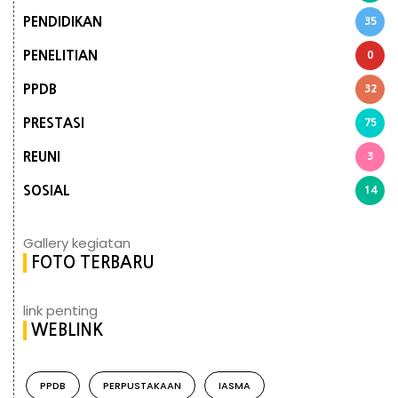
PENDIDIKAN
35
PENELITIAN
0
PPDB
32
PRESTASI
75
REUNI
3
SOSIAL
14
Gallery kegiatan
FOTO TERBARU
link penting
WEBLINK
PPDB
PERPUSTAKAAN
IASMA