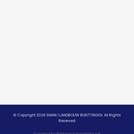
© Copyright 2026 SMAN 1 LANDBOUW BUKITTINGGI. All Rights
Reserved
Suported by
Platform Sekolahkita.net