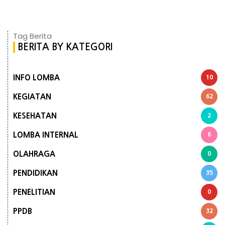
Tag Berita
BERITA BY KATEGORI
INFO LOMBA
10
KEGIATAN
62
KESEHATAN
2
LOMBA INTERNAL
6
OLAHRAGA
0
PENDIDIKAN
35
PENELITIAN
0
PPDB
32