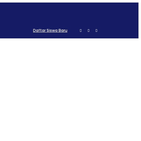
Daftar Siswa Baru
AAN
PPID
PRESENSI
KELULUSAN