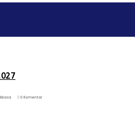
SE
KOMUNITAS
GALERI
KONTAK
PERPUSTAK
2027
dibaca
0 Komentar